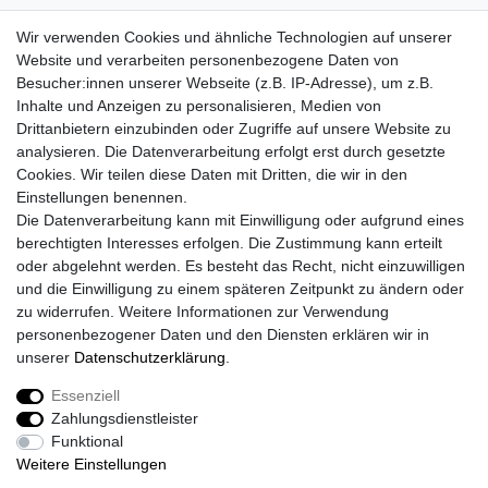
info@marken-martin.de
Wir verwenden Cookies und ähnliche Technologien auf unserer
VORNAME
NACHNAME
Website und verarbeiten personenbezogene Daten von
Besucher:innen unserer Webseite (z.B. IP-Adresse), um z.B.
Inhalte und Anzeigen zu personalisieren, Medien von
E-MAIL **
Drittanbietern einzubinden oder Zugriffe auf unsere Website zu
analysieren. Die Datenverarbeitung erfolgt erst durch gesetzte
Cookies. Wir teilen diese Daten mit Dritten, die wir in den
Hiermit bestätige ich, dass ich die
Daten­schutz­erklärung
gelesen habe. Meine
Einwilligung kann ich jederzeit widerrufen.**
Einstellungen benennen.
Die Datenverarbeitung kann mit Einwilligung oder aufgrund eines
berechtigten Interesses erfolgen. Die Zustimmung kann erteilt
Abonnieren
oder abgelehnt werden. Es besteht das Recht, nicht einzuwilligen
** Hierbei handelt es sich um ein Pflichtfeld.
und die Einwilligung zu einem späteren Zeitpunkt zu ändern oder
zu widerrufen. Weitere Informationen zur Verwendung
personenbezogener Daten und den Diensten erklären wir in
Widerrufs­recht
Widerrufs­formular
Impressum
unserer
Daten­schutz­erklärung
.
Essenziell
Zahlungsdienstleister
Daten­schutz­erklärung
AGB
Kontakt
Funktional
Weitere Einstellungen
© Copyright 2026 | Alle Rechte vorbehalten.