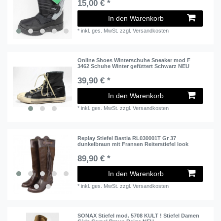
15,00 € *
In den Warenkorb
*
inkl. ges. MwSt.
zzgl.
Versandkosten
Online Shoes Winterschuhe Sneaker mod F
3462 Schuhe Winter gefüttert Schwarz NEU
39,90 € *
In den Warenkorb
*
inkl. ges. MwSt.
zzgl.
Versandkosten
Replay Stiefel Bastia RL030001T Gr 37
dunkelbraun mit Fransen Reiterstiefel look
89,90 € *
In den Warenkorb
*
inkl. ges. MwSt.
zzgl.
Versandkosten
SONAX Stiefel mod. 5708 KULT ! Stiefel Damen