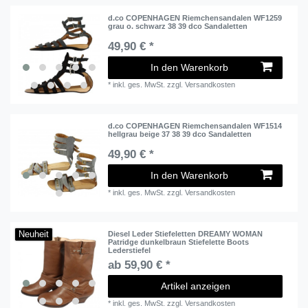
d.co COPENHAGEN Riemchensandalen WF1259
grau o. schwarz 38 39 dco Sandaletten
49,90 € *
In den Warenkorb
*
inkl. ges. MwSt.
zzgl.
Versandkosten
d.co COPENHAGEN Riemchensandalen WF1514
hellgrau beige 37 38 39 dco Sandaletten
49,90 € *
In den Warenkorb
*
inkl. ges. MwSt.
zzgl.
Versandkosten
Neuheit
Diesel Leder Stiefeletten DREAMY WOMAN
Patridge dunkelbraun Stiefelette Boots
Lederstiefel
ab 59,90 € *
Artikel anzeigen
*
inkl. ges. MwSt.
zzgl.
Versandkosten