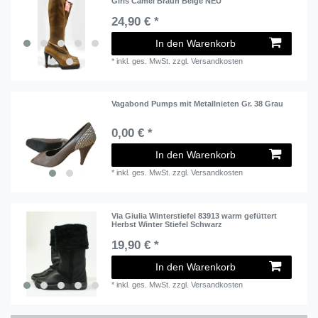
Girls Camel Braun Beige NEU
24,90 € *
In den Warenkorb
*
inkl. ges. MwSt.
zzgl.
Versandkosten
Vagabond Pumps mit Metallnieten Gr. 38 Grau
0,00 € *
In den Warenkorb
*
inkl. ges. MwSt.
zzgl.
Versandkosten
Via Giulia Winterstiefel 83913 warm gefüttert
Herbst Winter Stiefel Schwarz
19,90 € *
In den Warenkorb
*
inkl. ges. MwSt.
zzgl.
Versandkosten