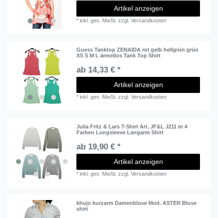
Artikel anzeigen
*
inkl. ges. MwSt.
zzgl.
Versandkosten
Guess Tanktop ZENAIDA rot gelb hellgrün grün
XS S M L ärmellos Tank Top Shirt
ab 14,33 € *
Artikel anzeigen
*
inkl. ges. MwSt.
zzgl.
Versandkosten
Julia Fritz & Lars T-Shirt Art. JF&L J211 in 4
Farben Longsleeve Langarm Shirt
ab 19,90 € *
Artikel anzeigen
*
inkl. ges. MwSt.
zzgl.
Versandkosten
khujo kurzarm Damenbluse Mod. ASTER Bluse
shirt