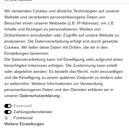
info@marken-martin.de
Wir verwenden Cookies und ähnliche Technologien auf unserer
VORNAME
NACHNAME
Website und verarbeiten personenbezogene Daten von
Besucher:innen unserer Webseite (z.B. IP-Adresse), um z.B.
Inhalte und Anzeigen zu personalisieren, Medien von
E-MAIL **
Drittanbietern einzubinden oder Zugriffe auf unsere Website zu
analysieren. Die Datenverarbeitung erfolgt erst durch gesetzte
Cookies. Wir teilen diese Daten mit Dritten, die wir in den
Hiermit bestätige ich, dass ich die
Daten­schutz­erklärung
gelesen habe. Meine
Einwilligung kann ich jederzeit widerrufen.**
Einstellungen benennen.
Die Datenverarbeitung kann mit Einwilligung oder aufgrund eines
berechtigten Interesses erfolgen. Die Zustimmung kann erteilt
Abonnieren
oder abgelehnt werden. Es besteht das Recht, nicht einzuwilligen
** Hierbei handelt es sich um ein Pflichtfeld.
und die Einwilligung zu einem späteren Zeitpunkt zu ändern oder
zu widerrufen. Weitere Informationen zur Verwendung
personenbezogener Daten und den Diensten erklären wir in
Widerrufs­recht
Widerrufs­formular
Impressum
unserer
Daten­schutz­erklärung
.
Essenziell
Zahlungsdienstleister
Daten­schutz­erklärung
AGB
Kontakt
Funktional
Weitere Einstellungen
© Copyright 2026 | Alle Rechte vorbehalten.