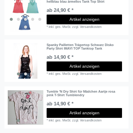
hellblau blau ärmellos Tank Top Shirt
ab 24,90 € *
Artikel anzeigen
*
inkl. ges. MwSt.
zzgl.
Versandkosten
Spanky Pailletten Trägertop Schwarz Disko
Party Shirt IMAYI TOP Tanktop Tank
ab 14,90 € *
Artikel anzeigen
*
inkl. ges. MwSt.
zzgl.
Versandkosten
Tumble ’N Dry Shirt für Mädchen Aartje rosa
pink T-Shirt Tumblendry
ab 14,90 € *
Artikel anzeigen
*
inkl. ges. MwSt.
zzgl.
Versandkosten