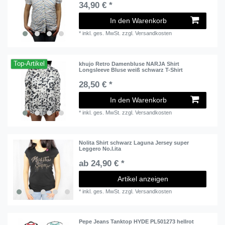
34,90 € *
In den Warenkorb
*
inkl. ges. MwSt.
zzgl.
Versandkosten
Top-Artikel
khujo Retro Damenbluse NARJA Shirt
Longsleeve Bluse weiß schwarz T-Shirt
28,50 € *
In den Warenkorb
*
inkl. ges. MwSt.
zzgl.
Versandkosten
Nolita Shirt schwarz Laguna Jersey super
Leggero No.l.ita
ab 24,90 € *
Artikel anzeigen
*
inkl. ges. MwSt.
zzgl.
Versandkosten
Pepe Jeans Tanktop HYDE PL501273 hellrot