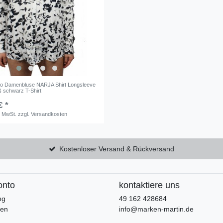
ro Damenbluse NARJA Shirt Longsleeve
ß schwarz T-Shirt
€ *
. MwSt.
zzgl.
Versandkosten
Kostenloser Versand & Rückversand
onto
kontaktiere uns
ng
49 162 428684
ren
info@marken-martin.de