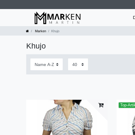
Marken
Khujo
Khujo
Top-Arti