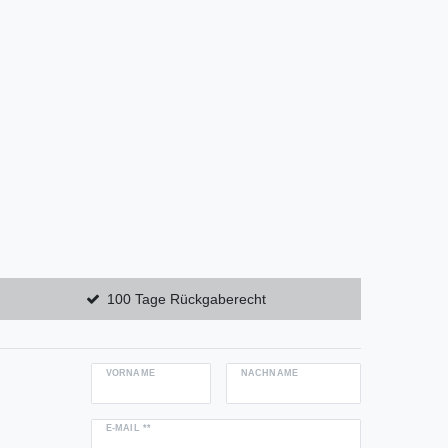
100 Tage Rückgaberecht
VORNAME
NACHNAME
E-MAIL **