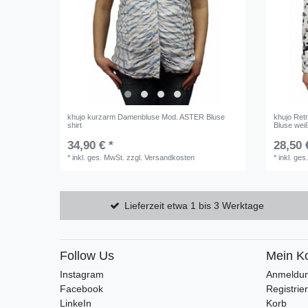
khujo kurzarm Damenbluse Mod. ASTER Bluse
khujo Ret
shirt
Bluse wei
34,90 € *
28,50 
*
inkl. ges. MwSt.
zzgl.
Versandkosten
*
inkl. ges
Lieferzeit etwa 1 bis 3 Werktage
Follow Us
Mein K
Instagram
Anmeldu
Facebook
Registrie
LinkeIn
Korb